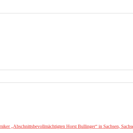
ker „Abschnittsbevollmächtigten Horst Bullinger“ in Sachsen, Sachs