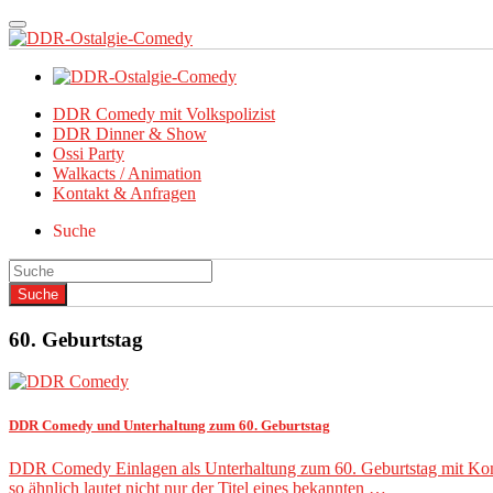
DDR Comedy mit Volkspolizist
DDR Dinner & Show
Ossi Party
Walkacts / Animation
Kontakt & Anfragen
Suche
60. Geburtstag
DDR Comedy und Unterhaltung zum 60. Geburtstag
DDR Comedy Einlagen als Unterhaltung zum 60. Geburtstag mit Komi
so ähnlich lautet nicht nur der Titel eines bekannten …