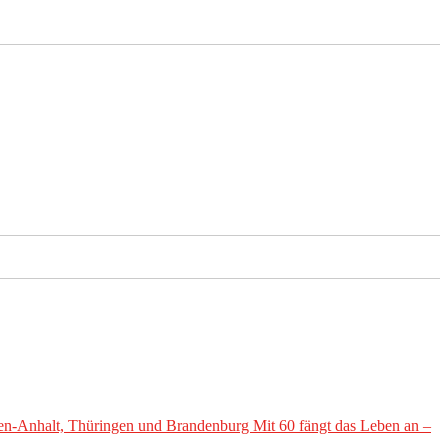
en-Anhalt, Thüringen und Brandenburg Mit 60 fängt das Leben an –