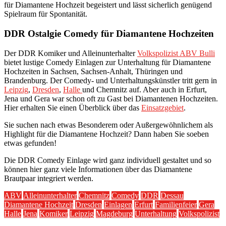
für Diamantene Hochzeit begeistert und lässt sicherlich genügend
Spielraum für Spontanität.
DDR Ostalgie Comedy für Diamantene Hochzeiten
Der DDR Komiker und Alleinunterhalter
Volkspolizist ABV Bulli
bietet lustige Comedy Einlagen zur Unterhaltung für Diamantene
Hochzeiten in Sachsen, Sachsen-Anhalt, Thüringen und
Brandenburg. Der Comedy- und Unterhaltungskünstler tritt gern in
Leipzig
,
Dresden
,
Halle
und Chemnitz auf. Aber auch in Erfurt,
Jena und Gera war schon oft zu Gast bei Diamantenen Hochzeiten.
Hier erhalten Sie einen Überblick über das
Einsatzgebiet
.
Sie suchen nach etwas Besonderem oder Außergewöhnlichem als
Highlight für die Diamantene Hochzeit? Dann haben Sie soeben
etwas gefunden!
Die DDR Comedy Einlage wird ganz individuell gestaltet und so
können hier ganz viele Informationen über das Diamantene
Brautpaar integriert werden.
ABV
Alleinunterhalter
Chemnitz
Comedy
DDR
Dessau
Diamantene Hochzeit
Dresden
Einlagen
Erfurt
Familienfeier
Gera
Halle
Jena
Komiker
Leipzig
Magdeburg
Unterhaltung
Volkspolizist