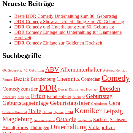
Neueste Beiträge
Beste DDR Comedy Unterhaltung zum 80. Geburtstag
DDR Comedy Show als Unterhaltung zum 70. Geburtstag
DDR Comedy und Unterhaltung zum 60. Geburtstag
DDR Comedy Einlage und Unterhaltung für Diamantene
Hochzeit
DDR Comedy Einlage zur Goldenen Hochzeit
Suchbegriffe
ABV
Alleinunterhalter
60. Geburtstag
70. Geburtstag
Auferstanden aus
Comedy
Bezirk
Chemnitz
Brandenburg
Comedian
Ruinen
DDR
Dresden
Comedykünstler
Dessau
Diamantene Hochzeit
Erfurt
Geburtstag
Familienfeier
Ehrentage
Einlagen
Feiertage
Geburtstagseinlage
Geburtstagsfeier
Gera
Gedenktage
Komiker
Leipzig
Halle
Jena
Goldene Hochzeit
Humor
Hymne
Magdeburg
Ostalgie
Sachsen
Sachsen-
Nationalhymne
Programm
Unterhaltung
Show
Volkspolizei
Anhalt
Thüringen