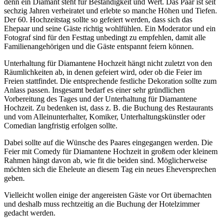
denn ein Diamant steht für Beständigkeit und Wert. Das Paar ist seit
sechzig Jahren verheiratet und erlebte so manche Höhen und Tiefen.
Der 60. Hochzeitstag sollte so gefeiert werden, dass sich das
Ehepaar und seine Gäste richtig wohlfühlen. Ein Moderator und ein
Fotograf sind für den Festtag unbedingt zu empfehlen, damit alle
Familienangehörigen und die Gäste entspannt feiern können.
Unterhaltung für Diamantene Hochzeit hängt nicht zuletzt von den
Räumlichkeiten ab, in denen gefeiert wird, oder ob die Feier im
Freien stattfindet. Die entsprechende festliche Dekoration sollte zum
Anlass passen. Insgesamt bedarf es einer sehr gründlichen
Vorbereitung des Tages und der Unterhaltung für Diamantene
Hochzeit. Zu bedenken ist, dass z. B. die Buchung des Restaurants
und vom Alleinunterhalter, Komiker, Unterhaltungskünstler oder
Comedian langfristig erfolgen sollte.
Dabei sollte auf die Wünsche des Paares eingegangen werden. Die
Feier mit Comedy für Diamantene Hochzeit in großem oder kleinem
Rahmen hängt davon ab, wie fit die beiden sind. Möglicherweise
möchten sich die Eheleute an diesem Tag ein neues Eheversprechen
geben.
Vielleicht wollen einige der angereisten Gäste vor Ort übernachten
und deshalb muss rechtzeitig an die Buchung der Hotelzimmer
gedacht werden.