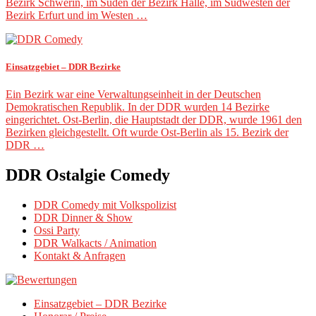
Bezirk Schwerin, im Süden der Bezirk Halle, im Südwesten der
Bezirk Erfurt und im Westen …
Einsatzgebiet – DDR Bezirke
Ein Bezirk war eine Verwaltungseinheit in der Deutschen
Demokratischen Republik. In der DDR wurden 14 Bezirke
eingerichtet. Ost-Berlin, die Hauptstadt der DDR, wurde 1961 den
Bezirken gleichgestellt. Oft wurde Ost-Berlin als 15. Bezirk der
DDR …
DDR Ostalgie Comedy
DDR Comedy mit Volkspolizist
DDR Dinner & Show
Ossi Party
DDR Walkacts / Animation
Kontakt & Anfragen
Einsatzgebiet – DDR Bezirke