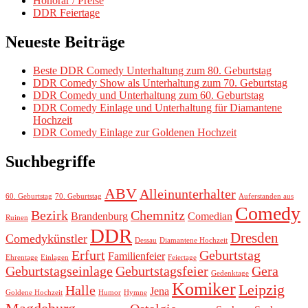
Honorar / Preise
DDR Feiertage
Neueste Beiträge
Beste DDR Comedy Unterhaltung zum 80. Geburtstag
DDR Comedy Show als Unterhaltung zum 70. Geburtstag
DDR Comedy und Unterhaltung zum 60. Geburtstag
DDR Comedy Einlage und Unterhaltung für Diamantene
Hochzeit
DDR Comedy Einlage zur Goldenen Hochzeit
Suchbegriffe
ABV
Alleinunterhalter
60. Geburtstag
70. Geburtstag
Auferstanden aus
Comedy
Bezirk
Chemnitz
Brandenburg
Comedian
Ruinen
DDR
Dresden
Comedykünstler
Dessau
Diamantene Hochzeit
Erfurt
Geburtstag
Familienfeier
Ehrentage
Einlagen
Feiertage
Geburtstagseinlage
Geburtstagsfeier
Gera
Gedenktage
Komiker
Leipzig
Halle
Jena
Goldene Hochzeit
Humor
Hymne