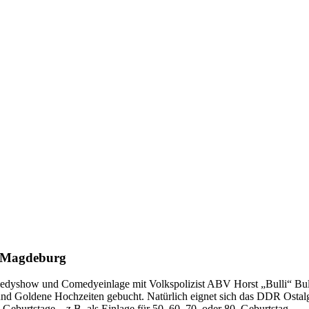
 Magdeburg
yshow und Comedyeinlage mit Volkspolizist ABV Horst „Bulli“ Bulling
en und Goldene Hochzeiten gebucht. Natürlich eignet sich das DDR Os
eburtstage – z.B. als Einlage für 50. 60. 70. oder 80. Geburtstag.