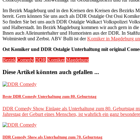
Im Bezirk Magdeburg und in den Kreisen den Kreisen des Bezirks M
bereit. Gern können Sie uns auch als DDR Ostalgie Ost Ossi Komik
So finden Sie bei uns auch DDR Ostalgie Walkact Volkspolizei Volkspo
und Halberstadt. Im Bezirk Magdeburg kommen wir auch gern in die 
Ihnen auch Alleinunterhalter und Humoristen aus der DDR. In Staßfu
Wolmirstedt und Zerbst. ABV Bulli ist der
Komiker in Magdeburg u
Ost Komiker und DDR Ostalgie Unterhaltung mit original Come
Bezirk
Comedy
DDR
Komiker
Magdeburg
Diese Artikel könnten auch gefallen ...
Beste DDR Comedy Unterhaltung zum 80. Geburtstag
DDR Comedy Show Einlage als Unterhaltung zum 80. Geburtstag mit 
Jahrestag der Geburt eines Menschen, ist wahrlich ein ganz besonder
DDR Comedy Show als Unterhaltung zum 70. Geburtstag