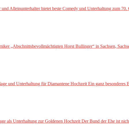
d Alleinunterhalter bietet beste Comedy und Unterhaltung zum 70. 
ker „Abschnittsbevollmächtigten Horst Bullinger“ in Sachsen, Sachs
ge und Unterhaltung für Diamantene Hochzeit Ein ganz besonderes Ehe
als Unterhaltung zur Goldenen Hochzeit Der Bund der Ehe ist nicht 