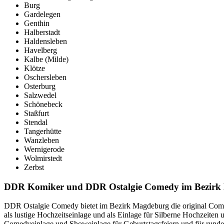
Burg
Gardelegen
Genthin
Halberstadt
Haldensleben
Havelberg
Kalbe (Milde)
Klötze
Oschersleben
Osterburg
Salzwedel
Schönebeck
Staßfurt
Stendal
Tangerhütte
Wanzleben
Wernigerode
Wolmirstedt
Zerbst
DDR Komiker und DDR Ostalgie Comedy im Bezirk
DDR Ostalgie Comedy bietet im Bezirk Magdeburg die original Comed
als lustige Hochzeitseinlage und als Einlage für Silberne Hochzeit
Comedyeinlage und Showeinlage für Geburtstagsfeiern und für runde G