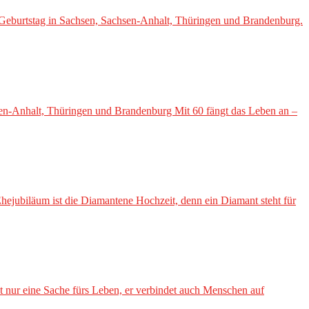
Geburtstag in Sachsen, Sachsen-Anhalt, Thüringen und Brandenburg.
en-Anhalt, Thüringen und Brandenburg Mit 60 fängt das Leben an –
jubiläum ist die Diamantene Hochzeit, denn ein Diamant steht für
nur eine Sache fürs Leben, er verbindet auch Menschen auf