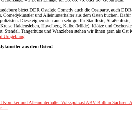
agdeburg bietet DDR Ostalgie Comedy auch die Ossiparty, auch DDR-
er, Comedykünstler und Alleinunterhalter aus dem Osten buchen. Daf
lizisten. Diese eignen sich auch sehr gut für Stadtfeste, Straßenfeste
Kreise Haldensleben, Havelberg, Kalbe (Milde), Klötze und Oschersle
rt, Stendal, Tangerhütte und Wanzleben stehen wir Ihnen gern als Ost
nd Umgebung
.
dykünstler aus dem Osten!
Komiker und Alleinunterhalter Volkspolizist ABV Bulli in Sachsen-A
er …