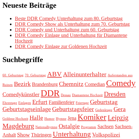
Neueste Beiträge
Beste DDR Comedy Unterhaltung zum 80. Geburtstag
DDR Comedy Show als Unterhaltung zum 70. Geburtstag
DDR Comedy und Unterhaltung zum 60. Geburtstag
DDR Comedy Einlage und Unterhaltung für Diamantene
Hochzeit
DDR Comedy Einlage zur Goldenen Hochzeit
Suchbegriffe
ABV
Alleinunterhalter
60. Geburtstag
70. Geburtstag
Auferstanden aus
Comedy
Bezirk
Chemnitz
Brandenburg
Comedian
Ruinen
DDR
Dresden
Comedykünstler
Dessau
Diamantene Hochzeit
Erfurt
Geburtstag
Familienfeier
Ehrentage
Einlagen
Feiertage
Geburtstagseinlage
Geburtstagsfeier
Gera
Gedenktage
Komiker
Leipzig
Halle
Jena
Goldene Hochzeit
Humor
Hymne
Magdeburg
Ostalgie
Sachsen
Sachsen-
Nationalhymne
Programm
Unterhaltung
Show
Volkspolizei
Anhalt
Thüringen