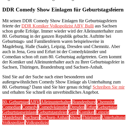
DDR Comedy Show Einlagen für Geburtstagsfeiern
Mit seinen DDR Comedy Show Einlagen für Geburtstagsfeiern
feierte der
DDR Komiker Volkspolizist ABV Bulli
aus Sachsen
schon große Erfolge. Immer wieder wird der Alleinunterhalter zum
80. Geburtstag in der ganzen Republik gebucht. Auftritte bei
Geburtstags- und Familienfeiern waren beispielsweise in
Magdeburg, Halle (Saale), Leipzig, Dresden und Chemnitz. Aber
auch in Jena, Gera und Erfurt ist der Comedykünstler und
Comedian schon oft zum 80. Geburtstag aufgetreten. Gern kommt
der Komiker und Alleinunterhalter auch zu Ihrer Geburtstagsfeier in
Sachsen, Thüringen, Brandenburg und Sachsen-Anhalt.
Sind Sie auf der Suche nach einer besonderen und
außergewöhnlichen Comedy Show Einlage als Unterhaltung zum
80. Geburtstag? Dann sind Sie hier genau richtig!
Schreiben Sie mir
und erhalten Sie schnell ein unverbindliches Angebot.
80. Geburtstag
ABV
Alleinunterhalter
Brandenburg
Chemnitz
Comedian
Comedy
Comedykünstler
Dresden
Erfurt
Geburtstag
Geburtstagseinlage
Geburtstagsfeier
Gera
Komiker
Leipzig
Magdeburg
Sachsen
Sachsen-Anhalt
Show
Thüringen
Unterhaltung
Volkspolizei
Volkspolizist