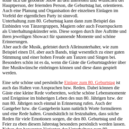
sollte sich die gebotene Show an den Interessen und Wünschen der
Hauptperson, der feiernden Person, die Geburtstag hat, orientieren.
Auch eine Planung und Organisation der einzelnen Einlagen im
Vorfeld der eigentlichen Party ist sinnvoll.
Unterhaltung zum 80. Geburtstag kann dann zum Beispiel das
Einbinden von Tänzergruppen, Magiern oder auch Feuerspuckern
als Unterhaltungskünstler sein. Diese sorgen durch ihre Auftritte und
ihren jeweiligen Showact für spannende Momente und schöne
Erinnerungen.
Aber auch die Musik, geleistet durch Alleinunterhalter, wie zum
Beispiel einen DJ, aber auch Bands, trägt wesentlich zu einer guten
Stimmung und einer hohen Freude am Tanzen und Singen bei.
Besonders schön ist es da, wenn die Gäste die Geburtstagsfeier über
ihre Musikwünsche einbringen können und diese dann gespielt
werden.
Eine sehr schöne und persönliche
Einlage zum 80. Geburtstag
ist
auch das Halten von Ansprachen bzw. Reden. Dabei können die
Gäste eine kleine Rede vorbereiten, welche schöne Lebensmomente
und Ereignisse im bisherigen Leben des nun 80. Jährigen bzw. der
nun 80. Jährigen noch einmal in Erinnerung rufen. Auch der
Gastgeber bzw. die Gastgeberin kann natürlich Worte formulieren
und eine Rede halten. Grundsätzlich ist festzuhalten, dass solche
Reden für viele Emotionen sorgen, die den 80. Geburtstag und die
Feier zu eben diesem Jahrestag besonders persönlich werden lassen.