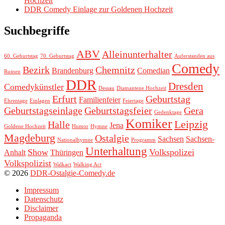
Hochzeit
DDR Comedy Einlage zur Goldenen Hochzeit
Suchbegriffe
ABV
Alleinunterhalter
60. Geburtstag
70. Geburtstag
Auferstanden aus
Comedy
Bezirk
Chemnitz
Brandenburg
Comedian
Ruinen
DDR
Dresden
Comedykünstler
Dessau
Diamantene Hochzeit
Erfurt
Geburtstag
Familienfeier
Ehrentage
Einlagen
Feiertage
Geburtstagseinlage
Geburtstagsfeier
Gera
Gedenktage
Komiker
Leipzig
Halle
Jena
Goldene Hochzeit
Humor
Hymne
Magdeburg
Ostalgie
Sachsen
Sachsen-
Nationalhymne
Programm
Unterhaltung
Show
Volkspolizei
Anhalt
Thüringen
Volkspolizist
Walkact
Walking Act
© 2026
DDR-Ostalgie-Comedy.de
Impressum
Datenschutz
Disclaimer
Propaganda